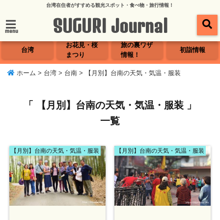
台湾在住者がすすめる観光スポット・食べ物・旅行情報！
SUGURI Journal
menu
お花見・桜
旅の裏ワザ
台湾
初詣情報
まつり
情報！
ホーム
>
台湾
>
台南
>
【月別】台南の天気・気温・服装
「 【月別】台南の天気・気温・服装 」
一覧
【月別】台南の天気・気温・服装
【月別】台南の天気・気温・服装