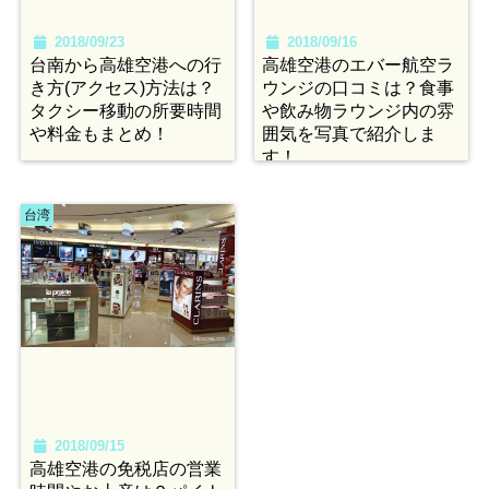
2018/09/23
2018/09/16
台南から高雄空港への行
高雄空港のエバー航空ラ
き方(アクセス)方法は？
ウンジの口コミは？食事
タクシー移動の所要時間
や飲み物ラウンジ内の雰
や料金もまとめ！
囲気を写真で紹介しま
す！
台湾
2018/09/15
高雄空港の免税店の営業