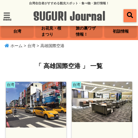
台湾在住者がすすめる観光スポット・食べ物・旅行情報！
SUGURI Journal
menu
お花見・桜
旅の裏ワザ
台湾
初詣情報
まつり
情報！
ホーム
>
台湾
>
高雄国際空港
「 高雄国際空港 」 一覧
台湾
台湾