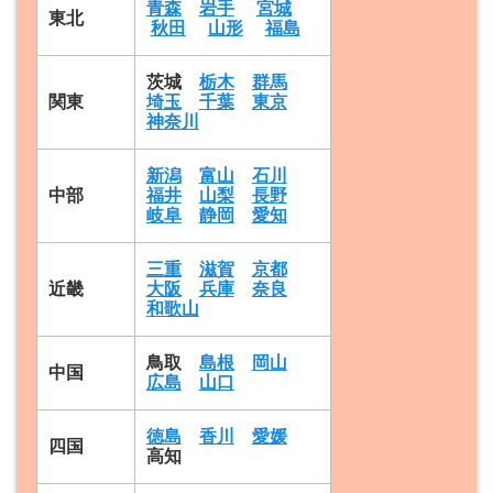
青森
岩手
宮城
東北
秋田
山形
福島
茨城
栃木
群馬
関東
埼玉
千葉
東京
神奈川
新潟
富山
石川
中部
福井
山梨
長野
岐阜
静岡
愛知
三重
滋賀
京都
近畿
大阪
兵庫
奈良
和歌山
鳥取
島根
岡山
中国
広島
山口
徳島
香川
愛媛
四国
高知