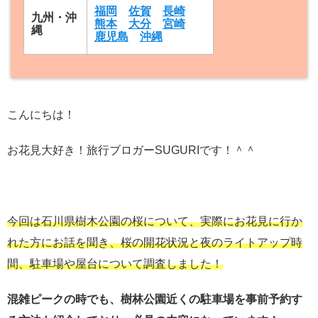
福岡
佐賀
長崎
九州・沖
熊本
大分
宮崎
縄
鹿児島
沖縄
こんにちは！
お花見大好き！旅行ブロガーSUGURIです！＾＾
今回は石川県樹木公園の桜について、実際にお花見に行か
れた方にお話を聞き、桜の開花状況と夜のライトアップ時
間、駐車場や屋台について調査しました！
混雑ピークの時でも、樹林公園近くの駐車場を事前予約す