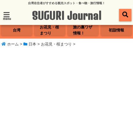
台湾在住者がすすめる観光スポット・食べ物・旅行情報！
SUGURI Journal
menu
お花見・桜
旅の裏ワザ
台湾
初詣情報
まつり
情報！
ホーム
>
日本
>
お花見・桜まつり
>