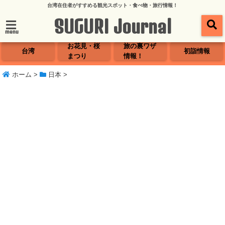
台湾在住者がすすめる観光スポット・食べ物・旅行情報！
SUGURI Journal
menu
お花見・桜
旅の裏ワザ
台湾
初詣情報
まつり
情報！
ホーム
>
日本
>