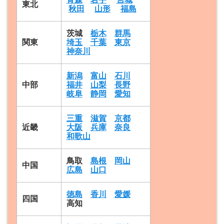
東北
秋田
山形
福島
茨城
栃木
群馬
関東
埼玉
千葉
東京
神奈川
新潟
富山
石川
中部
福井
山梨
長野
岐阜
静岡
愛知
三重
滋賀
京都
近畿
大阪
兵庫
奈良
和歌山
鳥取
島根
岡山
中国
広島
山口
徳島
香川
愛媛
四国
高知