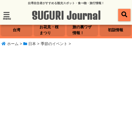
台湾在住者がすすめる観光スポット・食べ物・旅行情報！
SUGURI Journal
menu
お花見・桜
旅の裏ワザ
台湾
初詣情報
まつり
情報！
ホーム
>
日本
>
季節のイベント
>