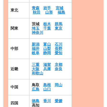
青森
岩手
宮城
東北
秋田
山形
福島
茨城
栃木
群馬
関東
埼玉
千葉
東京
神奈川
新潟
富山
石川
中部
福井
山梨
長野
岐阜
静岡
愛知
三重
滋賀
京都
近畿
大阪
兵庫
奈良
和歌山
鳥取
島根
岡山
中国
広島
山口
徳島
香川
愛媛
四国
高知