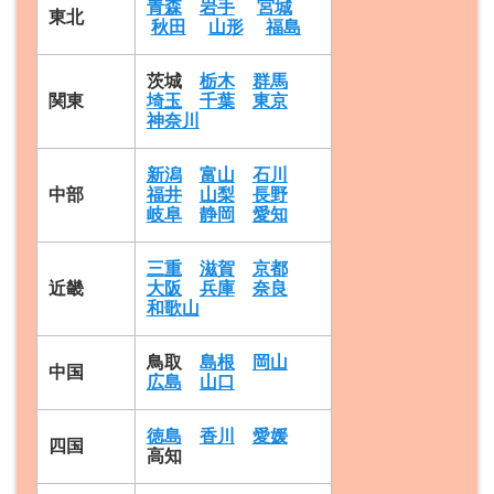
青森
岩手
宮城
東北
秋田
山形
福島
茨城
栃木
群馬
関東
埼玉
千葉
東京
神奈川
新潟
富山
石川
中部
福井
山梨
長野
岐阜
静岡
愛知
三重
滋賀
京都
近畿
大阪
兵庫
奈良
和歌山
鳥取
島根
岡山
中国
広島
山口
徳島
香川
愛媛
四国
高知