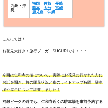
福岡
佐賀
長崎
九州・沖
熊本
大分
宮崎
縄
鹿児島
沖縄
こんにちは！
お花見大好き！旅行ブロガーSUGURIです！＾＾
今回は仁和寺の桜について、実際にお花見に行かれた方に
お話を聞き、桜の開花状況と夜のライトアップ時間、駐車
場や屋台について調査しました！
混雑ピークの時でも、仁和寺
近くの駐車場を事前予約する