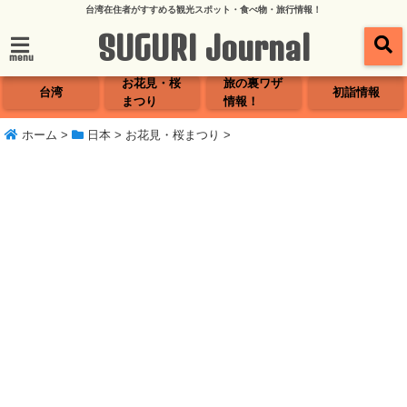
台湾在住者がすすめる観光スポット・食べ物・旅行情報！
SUGURI Journal
menu
お花見・桜
旅の裏ワザ
台湾
初詣情報
まつり
情報！
ホーム
>
日本
>
お花見・桜まつり
>