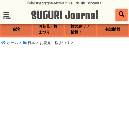
台湾在住者がすすめる観光スポット・食べ物・旅行情報！
SUGURI Journal
menu
お花見・桜
旅の裏ワザ
台湾
初詣情報
まつり
情報！
ホーム
>
日本
>
お花見・桜まつり
>