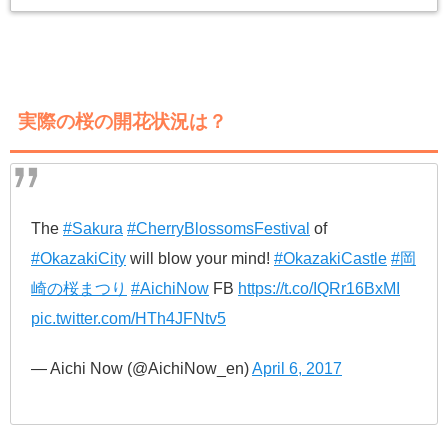
実際の桜の開花状況は？
The
#Sakura
#CherryBlossomsFestival
of
#OkazakiCity
will blow your mind!
#OkazakiCastle
#岡
崎の桜まつり
#AichiNow
FB
https://t.co/IQRr16BxMI
pic.twitter.com/HTh4JFNtv5
— Aichi Now (@AichiNow_en)
April 6, 2017