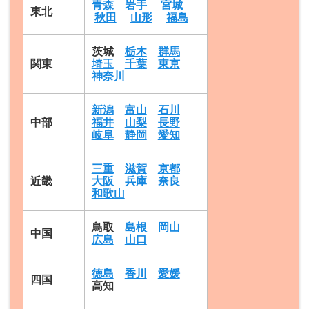
青森
岩手
宮城
東北
秋田
山形
福島
茨城
栃木
群馬
関東
埼玉
千葉
東京
神奈川
新潟
富山
石川
中部
福井
山梨
長野
岐阜
静岡
愛知
三重
滋賀
京都
近畿
大阪
兵庫
奈良
和歌山
鳥取
島根
岡山
中国
広島
山口
徳島
香川
愛媛
四国
高知