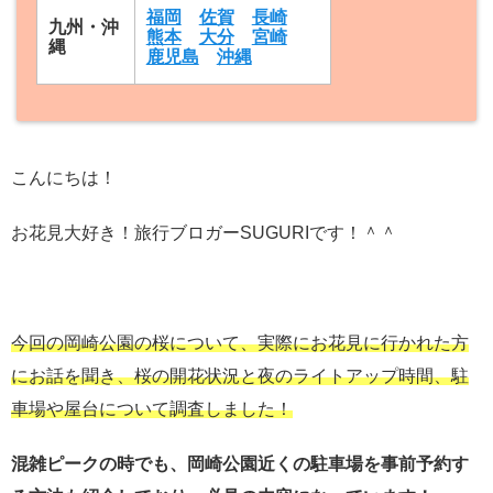
福岡
佐賀
長崎
九州・沖
熊本
大分
宮崎
縄
鹿児島
沖縄
こんにちは！
お花見大好き！旅行ブロガーSUGURIです！＾＾
今回の岡崎公園の桜について、実際にお花見に行かれた方
にお話を聞き、桜の開花状況と夜のライトアップ時間、駐
車場や屋台について調査しました！
混雑ピークの時でも、岡崎公園近くの駐車場を事前予約す