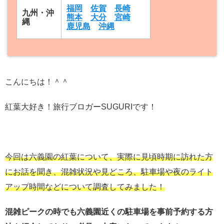
福岡
佐賀
長崎
九州・沖
熊本
大分
宮崎
縄
鹿児島
沖縄
こんにちは！＾＾
紅葉大好き！旅行ブロガーSUGURIです！
今回は六義園の紅葉について、実際に見頃時期に訪れた方
にお話を聞き、混雑状況や見どころ、駐車場や夜のライト
アップ時間などについて調査してみました！
混雑ピークの時でも六義園近くの駐車場を事前予約する方