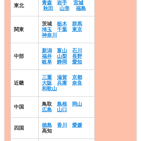
青森
岩手
宮城
東北
秋田
山形
福島
茨城
栃木
群馬
関東
埼玉
千葉
東京
神奈川
新潟
富山
石川
中部
福井
山梨
長野
岐阜
静岡
愛知
三重
滋賀
京都
近畿
大阪
兵庫
奈良
和歌山
鳥取
島根
岡山
中国
広島
山口
徳島
香川
愛媛
四国
高知