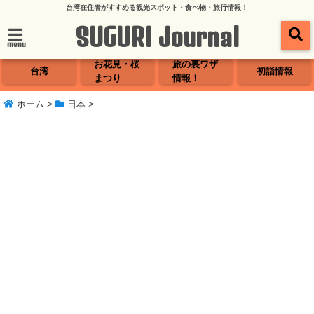
台湾在住者がすすめる観光スポット・食べ物・旅行情報！
SUGURI Journal
menu
お花見・桜
旅の裏ワザ
台湾
初詣情報
まつり
情報！
ホーム
>
日本
>