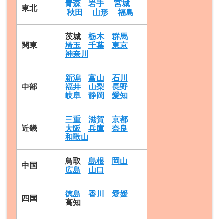
青森
岩手
宮城
東北
秋田
山形
福島
茨城
栃木
群馬
関東
埼玉
千葉
東京
神奈川
新潟
富山
石川
中部
福井
山梨
長野
岐阜
静岡
愛知
三重
滋賀
京都
近畿
大阪
兵庫
奈良
和歌山
鳥取
島根
岡山
中国
広島
山口
徳島
香川
愛媛
四国
高知