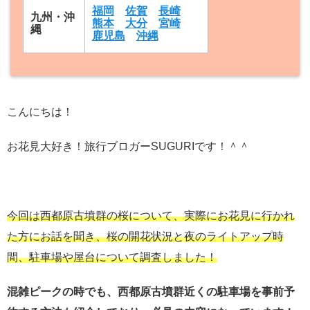
福岡
佐賀
長崎
九州・沖
熊本
大分
宮崎
縄
鹿児島
沖縄
こんにちは！
お花見大好き！旅行ブロガーSUGURIです！＾＾
今回は西都原古墳群の桜について、実際にお花見に行かれ
た方にお話を聞き、桜の開花状況と夜のライトアップ時
間、駐車場や屋台について調査しました！
混雑ピークの時でも、西都原古墳群近くの駐車場を事前予