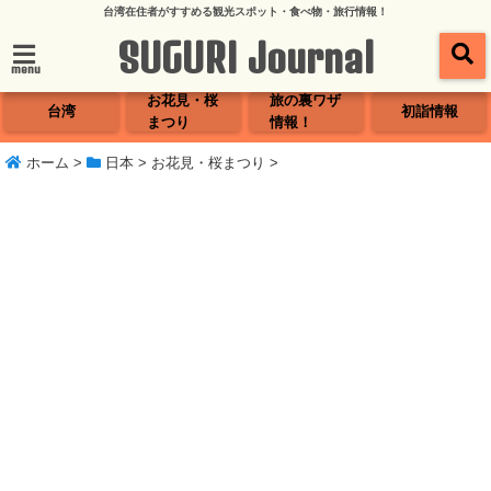
台湾在住者がすすめる観光スポット・食べ物・旅行情報！
SUGURI Journal
menu
お花見・桜
旅の裏ワザ
台湾
初詣情報
まつり
情報！
ホーム
>
日本
>
お花見・桜まつり
>