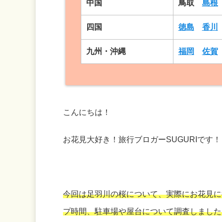
中国
鳥取
島根
四国
徳島
香川
九州・沖縄
福岡
佐賀
こんにちは！
お花見大好き！旅行ブロガーSUGURIです
今回は足羽川の桜について、実際にお花見に
プ時間、駐車場や屋台について調査しました