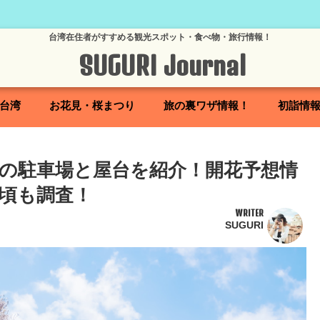
台湾在住者がすすめる観光スポット・食べ物・旅行情報！
SUGURI Journal
台湾
お花見・桜まつり
旅の裏ワザ情報！
初詣情
りの駐車場と屋台を紹介！開花予想情
頃も調査！
WRITER
SUGURI