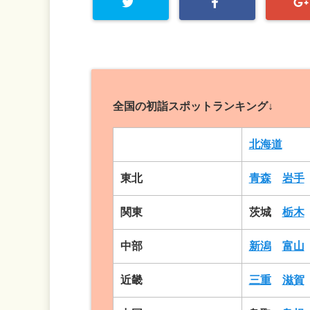
全国の初詣スポットランキング↓
北海道
東北
青森
岩手
関東
茨城
栃木
中部
新潟
富山
近畿
三重
滋賀