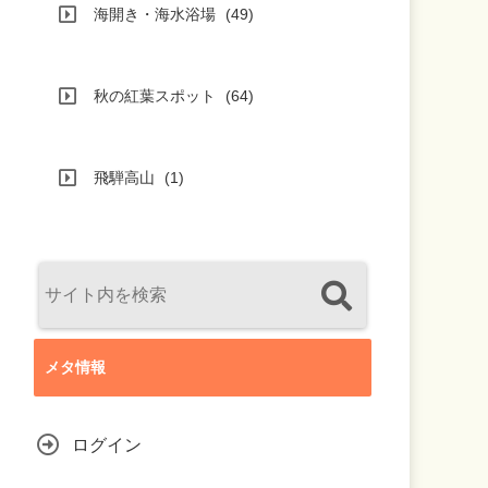
海開き・海水浴場
(49)
秋の紅葉スポット
(64)
飛騨高山
(1)
メタ情報
ログイン