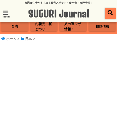
台湾在住者がすすめる観光スポット・食べ物・旅行情報！
SUGURI Journal
menu
お花見・桜
旅の裏ワザ
台湾
初詣情報
まつり
情報！
ホーム
>
日本
>