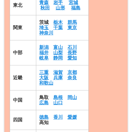
青森
岩手
宮城
東北
秋田
山形
福島
茨城
栃木
群馬
関東
埼玉
千葉
東京
神奈川
新潟
富山
石川
中部
福井
山梨
長野
岐阜
静岡
愛知
三重
滋賀
京都
近畿
大阪
兵庫
奈良
和歌山
鳥取
島根
岡山
中国
広島
山口
徳島
香川
愛媛
四国
高知