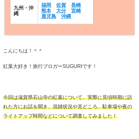
福岡
佐賀
長崎
九州・沖
熊本
大分
宮崎
縄
鹿児島
沖縄
こんにちは！＾＾
紅葉大好き！旅行ブロガーSUGURIです！
今回は滋賀県石山寺の紅葉について、実際に見頃時期に訪
れた方にお話を聞き、混雑状況や見どころ、駐車場や夜の
ライトアップ時間などについて調査してみました！