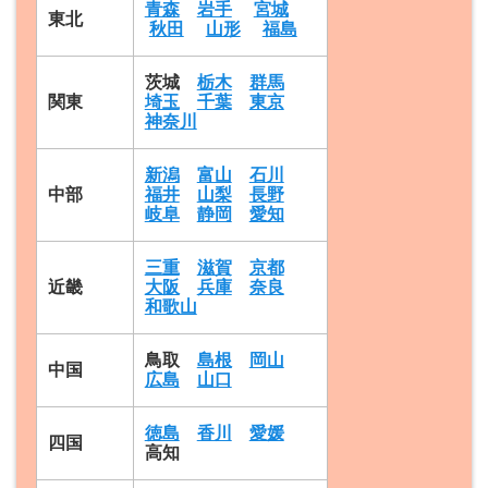
青森
岩手
宮城
東北
秋田
山形
福島
茨城
栃木
群馬
関東
埼玉
千葉
東京
神奈川
新潟
富山
石川
中部
福井
山梨
長野
岐阜
静岡
愛知
三重
滋賀
京都
近畿
大阪
兵庫
奈良
和歌山
鳥取
島根
岡山
中国
広島
山口
徳島
香川
愛媛
四国
高知