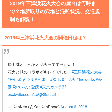
2019年三津浜花火大会の屋台は何時ま
で？場所取りの穴場と混雑状況、交通規
制も解説！
2019年三津浜花火大会の開催日程は？
松山城と比べると花火ってでっかい！
花火と城のコラボがキレイでした。
#三津浜花火大会
#松山港まつり
#三津浜
#松山城
#花火
#fireworks
#愛
媛
#おいでよ愛媛
#東京カメラ部
pic.twitter.com/LeQRf9s3c8
— KenKen (@KenKenPhoto)
August 6, 2018