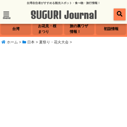
台湾在住者がすすめる観光スポット・食べ物・旅行情報！
SUGURI Journal
menu
お花見・桜
旅の裏ワザ
台湾
初詣情報
まつり
情報！
ホーム
>
日本
>
夏祭り・花火大会
>