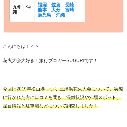
福岡
佐賀
長崎
九州・沖
熊本
大分
宮崎
縄
鹿児島
沖縄
こんにちは！＾＾
花火大会大好き！旅行ブロガーSUGURIです！
今回は2019年松山港まつり 三津浜花火大会について、実際
に行かれた方に口コミを聞き、混雑状況や穴場スポット、
屋台情報と駐車場などについて調査しました！