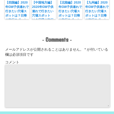
【四国編】2020
【中国地方編】
【北陸編】2020
【九州編】2020
年GW子供連れで
2020年GW子供
年GW子供連れで
年GW子供連れで
行きたい穴場ス
連れで行きたい
行きたい穴場ス
行きたい穴場ス
ポットは？日帰
穴場スポット
ポットは？日帰
ポットは？日帰
り旅行スポット
は？日帰り旅行
り旅行スポット
り旅行スポット
も紹介！
スポットも紹
も紹介！
も紹介！
介！
Comments
-
-
メールアドレスが公開されることはありません。
*
が付いている
欄は必須項目です
コメント