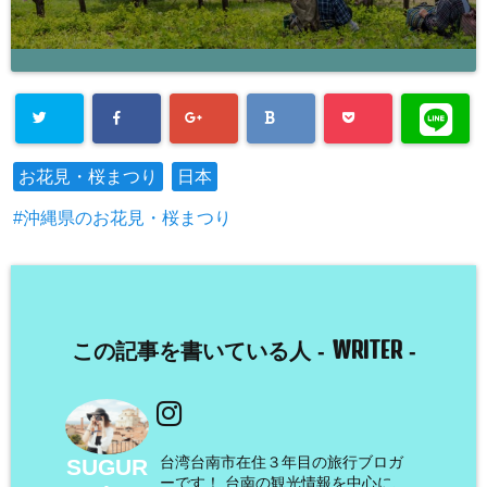
お花見・桜まつり
日本
沖縄県のお花見・桜まつり
WRITER
この記事を書いている人 -
-
台湾台南市在住３年目の旅行ブロガ
SUGUR
ーです！ 台南の観光情報を中心に、