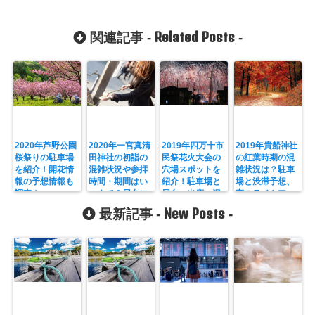
Related Posts
関連記事 -
-
2020年芦野公園
2020年一宮真清
2019年四万十市
2019年貴船神社
桜祭りの駐車場
田神社の初詣の
民祭花火大会の
の紅葉時期の混
を紹介！開花情
混雑状況や参拝
穴場スポットを
雑状況は？駐車
報の予想情報も
時間・期間はい
紹介！駐車場と
場と渋滞予想、
調査！
つまで？屋台に
屋台・出店、混
夜のライトアッ
駐車場、参拝客
雑状況も！
プ時間も紹介！
New Posts
最新記事 -
-
人数も調査！