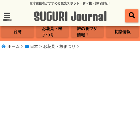
台湾在住者がすすめる観光スポット・食べ物・旅行情報！
SUGURI Journal
menu
お花見・桜
旅の裏ワザ
台湾
初詣情報
まつり
情報！
ホーム
>
日本
>
お花見・桜まつり
>