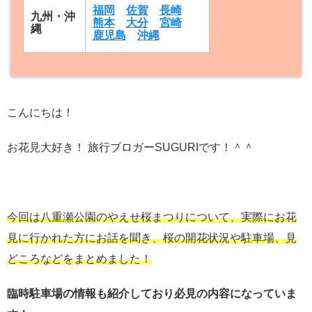
福岡
佐賀
長崎
九州・沖
熊本
大分
宮崎
縄
鹿児島
沖縄
こんにちは！
お花見大好き！ 旅行ブロガーSUGURIです！＾＾
今回は八重瀬公園のやえせ桜まつりについて、実際にお花
見に行かれた方にお話を聞き、桜の開花状況や駐車場、見
どころなどをまとめました！
臨時駐車場の情報も紹介しており必見の内容になっていま