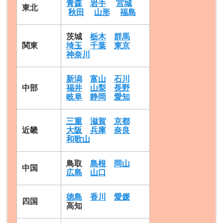
青森
岩手
宮城
東北
秋田
山形
福島
茨城
栃木
群馬
関東
埼玉
千葉
東京
神奈川
新潟
富山
石川
中部
福井
山梨
長野
岐阜
静岡
愛知
三重
滋賀
京都
近畿
大阪
兵庫
奈良
和歌山
鳥取
島根
岡山
中国
広島
山口
徳島
香川
愛媛
四国
高知