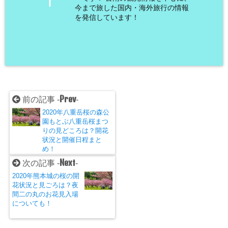
I
今まで旅した国内・海外旅行の情報
を発信しています！
Prev
前の記事 -
-
2020年八重岳桜の森公
園もとぶ八重岳桜まつ
りの見どころは？開花
状況と開催日程まと
め！
Next
次の記事 -
-
2020年熊本城の桜の開
花状況と見ごろは？夜
間二の丸のお花見入場
についても！