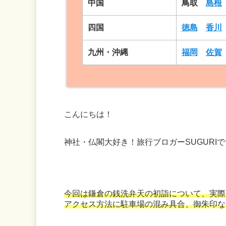
中国
鳥取
島根
四国
徳島
香川
九州・沖縄
福岡
佐賀
こんにちは！
神社・仏閣大好き！旅行ブロガーSUGURI
今回は鎌倉の銭洗弁天の初詣について、実際
アクセス方法に駐車場の混み具合、御朱印な