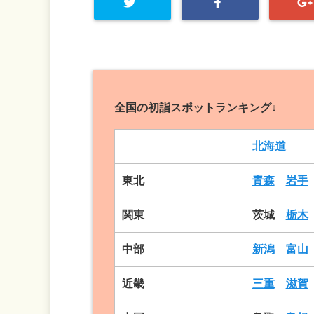
全国の初詣スポットランキング↓
北海道
東北
青森
岩手
関東
茨城
栃木
中部
新潟
富山
近畿
三重
滋賀