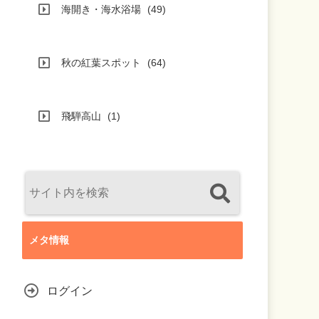
海開き・海水浴場
(49)
秋の紅葉スポット
(64)
飛騨高山
(1)
メタ情報
ログイン